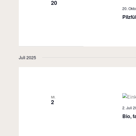
20
20. Okto
Pilzf
Juli 2025
MI.
2
2. Juli 
Bio, f