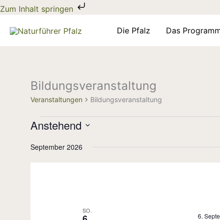
Zum
Zum Inhalt springen
Inhalt
springen
Die Pfalz
Das Program
Bildungsveranstaltung
Veranstaltungen
Veranstaltungen
Bildungsveranstaltung
Anstehend
Datum
September 2026
wählen.
SO.
6. Sept
6