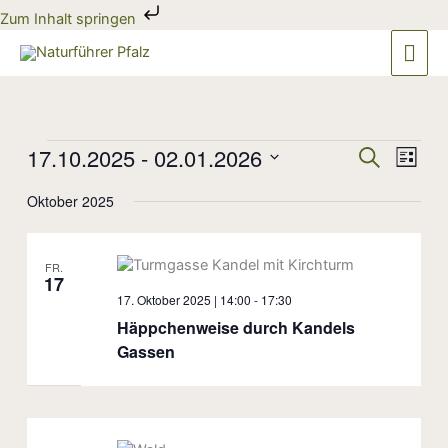
Zum
Zum Inhalt springen
Inhalt
Hau
springen
Veranstaltungen
17.10.2025
 - 
02.01.2026
Veranstaltun
Veran
Suche
Liste
Suche
Ansic
Datum
und
Navig
Oktober 2025
wählen.
Ansichten,
Navigation
FR.
17
17. Oktober 2025 | 14:00
-
17:30
Häppchenweise durch Kandels
Gassen