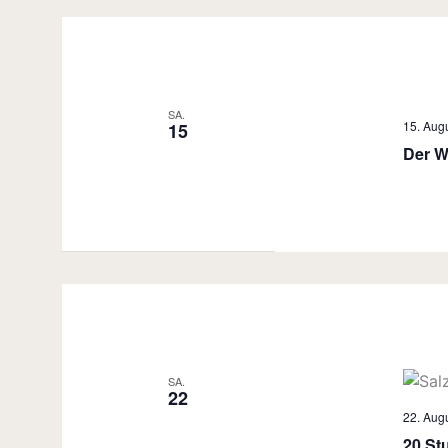
SA.
15. Augu
15
Der W
SA.
22
22. Augu
20 St