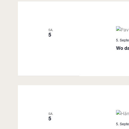
SA.
5
5. Sept
Wo da
SA.
5
5. Sept