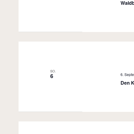
Wald
SO.
6. Sept
6
Den K