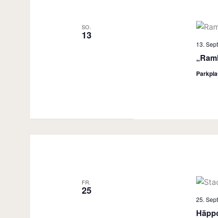
SO.
13
13. Sep
„Ramb
Parkpl
FR.
25
25. Sep
Häppc