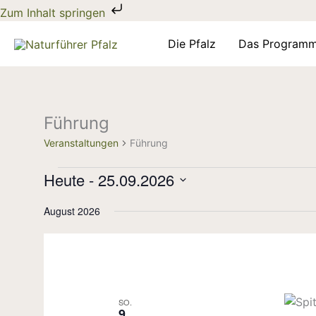
Zum
Zum Inhalt springen
Inhalt
springen
Die Pfalz
Das Program
Führung
Veranstaltungen
Veranstaltungen
Führung
Heute
 - 
25.09.2026
Datum
August 2026
wählen.
SO.
9