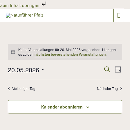
Zum
Zum Inhalt springen
Inhalt
Hau
springen
Veranstaltungen
für
Keine Veranstaltungen für 20. Mai 2026 vorgesehen. Hier geht
Hinweis
es zu den
nächsten bevorstehenden Veranstaltungen
.
20.
Mai
20.05.2026
2026
Veranstaltun
Veran
Suche
Tag
Suche
Ansic
Datum
und
Navig
wählen.
Ansichten,
Vorheriger Tag
Nächster Tag
Navigation
Kalender abonnieren