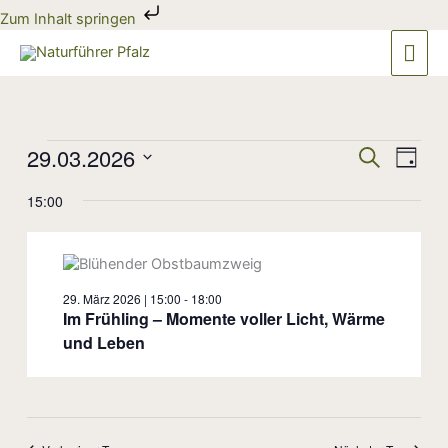
Zum
Zum Inhalt springen
Inhalt
Hau
springen
Veranstaltungen
29.03.2026
Veranstaltun
Veran
Suche
Tag
für
Suche
Ansic
Datum
29.
und
Navig
15:00
wählen.
März
Ansichten,
2026
Navigation
29. März 2026 | 15:00
-
18:00
Im Frühling – Momente voller Licht, Wärme
und Leben