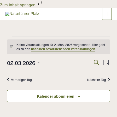
Zum
Zum Inhalt springen
Inhalt
Hau
springen
Veranstaltungen
für
Keine Veranstaltungen für 2. März 2026 vorgesehen. Hier geht
Hinweis
es zu den
nächsten bevorstehenden Veranstaltungen
.
2.
März
02.03.2026
2026
Veranstaltun
Veran
Suche
Tag
Suche
Ansic
Datum
und
Navig
wählen.
Ansichten,
Vorheriger Tag
Nächster Tag
Navigation
Kalender abonnieren