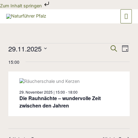
Zum
Zum Inhalt springen
Inhalt
Hau
springen
Veranstaltungen
29.11.2025
Veranstaltun
Veran
Suche
Tag
für
Suche
Ansic
Datum
29.
und
Navig
15:00
wählen.
November
Ansichten,
2025
Navigation
29. November 2025 | 15:00
-
18:00
Die Rauhnächte – wundervolle Zeit
zwischen den Jahren