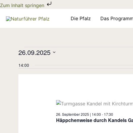
Zum
Zum Inhalt springen
Inhalt
springen
Die Pfalz
Das Program
Veranstaltungen
26.09.2025
für
Datum
26.
14:00
wählen.
September
2025
26. September 2025 | 14:00
-
17:30
Häppchenweise durch Kandels G