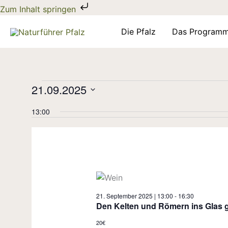
Zum
Zum Inhalt springen
Inhalt
springen
Die Pfalz
Das Program
Veranstaltungen
21.09.2025
für
Datum
21.
13:00
wählen.
September
2025
21. September 2025 | 13:00
-
16:30
Den Kelten und Römern ins Glas 
20€