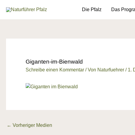
Zum
springen
Die Pfalz
Das Prog
Inhalt
springen
Giganten-im-Bienwald
Schreibe einen Kommentar
/ Von
Naturfuehrer
/
1.
←
Vorheriger Medien