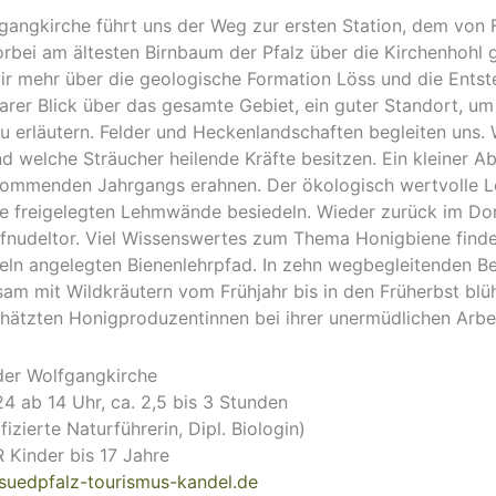
angkirche führt uns der Weg zur ersten Station, dem von F
Vorbei am ältesten Birnbaum der Pfalz über die Kirchenhohl
ir mehr über die geologische Formation Löss und die Ents
er Blick über das gesamte Gebiet, ein guter Standort, um
erläutern. Felder und Heckenlandschaften begleiten uns. W
nd welche Sträucher heilende Kräfte besitzen. Ein kleiner A
 kommenden Jahrgangs erahnen. Der ökologisch wertvolle L
ie freigelegten Lehmwände besiedeln. Wieder zurück im Dor
nudeltor. Viel Wissenswertes zum Thema Honigbiene finden
eln angelegten Bienenlehrpfad. In zehn wegbegleitenden Be
am mit Wildkräutern vom Frühjahr bis in den Früherbst blü
ätzten Honigproduzentinnen bei ihrer unermüdlichen Arbei
der Wolfgangkirche
 ab 14 Uhr, ca. 2,5 bis 3 Stunden
izierte Naturführerin, Dipl. Biologin)
Kinder bis 17 Jahre
suedpfalz-tourismus-kandel.de