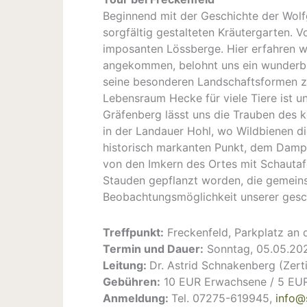
Beginnend mit der Geschichte der Wolfg
sorgfältig gestalteten Kräutergarten. 
imposanten Lössberge. Hier erfahren w
angekommen, belohnt uns ein wunderbar
seine besonderen Landschaftsformen zu 
Lebensraum Hecke für viele Tiere ist u
Gräfenberg lässt uns die Trauben des
in der Landauer Hohl, wo Wildbienen d
historisch markanten Punkt, dem Dampf
von den Imkern des Ortes mit Schautaf
Stauden gepflanzt worden, die gemeins
Beobachtungsmöglichkeit unserer gesch
Treffpunkt:
Freckenfeld, Parkplatz an 
Termin und Dauer:
Sonntag, 05.05.2024
Leitung:
Dr. Astrid Schnakenberg (Zertif
Gebühren:
10 EUR Erwachsene / 5 EUR 
Anmeldung:
Tel. 07275-619945,
info@