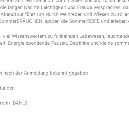
rkende Zeit. Wärme und Licht umhüllen uns und füllen unser
die langen Nächte Leichtigkeit und Freude versprechen, dan
 Abendtour führt uns durch Weinreben und Wiesen zu stille
SommerBRÄUCHEN, spüren die SommerREIFE und erleben 
, viel Wissenswertem zu funkelnden Lebewesen, leuchten
eit. Energie spendende Pausen, Getränke und kleine somm
en nach der Anmeldung bekannt gegeben
Stunden
hrerin (BANU)