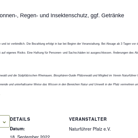
nnen-, Regen- und Insektenschutz, ggf. Getränke
und ist verbindlich. Die Bezahlung erfolgt in bar bei Beginn der Veranstaltung. Bei Absage ab 3 Tagen vor d
olgt auf eigenes Risiko. Eine Haftung für Personen- und Sachschäden ist ausgeschlossen. Änderungen des A
ienwald und die Südpfälzischen Rheinauen, Biosphären-Guide Pfälzerwald und Mitglied im Verein Naturführer Pf
annende und unterhaltsame Weise das Wissen in den Bereichen Natur und Umwelt in der Pfalz vermehren u
.
DETAILS
VERANSTALTER
Datum:
Naturführer Pfalz e.V.
18. September 2022