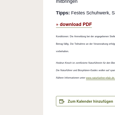
mitbringen
Tipps:
Festes Schuhwerk, So
» download PDF
Konditionen: Die Anmeldung bei der angegebenen Stelle 
Betrag fällig. Die Teilnahme an der Veranstaltung erf
vorbehalten.
Heidrun Knoch ist zertifizierte Naturführerin für den B
Die Naturführer und Biosphären-Guides wollen auf sp
Nähere Informationen unter
www.naturfuehrer-pfalz.de
Zum Kalender hinzufügen