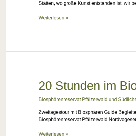
Stätten, wo große Kunst entstanden ist, wir
Weiterlesen »
20
20 Stunden im Bio
Stunden
im
Biosphärenreservat Pfälzerwald und Südlich
Biosphärenreservat
Pfälzerwald
Zweitagestour mit Biosphären Guide Begleite
Biosphärenreservat Pfälzerwald Nordvogesen. 
Weiterlesen »