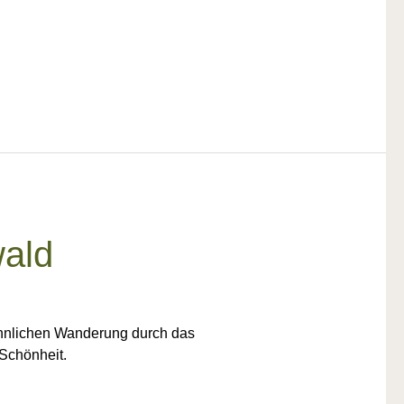
wald
wöhnlichen Wanderung durch das
 Schönheit.