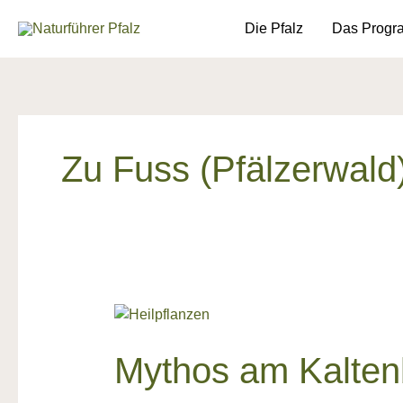
Zum
springen
Die Pfalz
Das Prog
Inhalt
springen
Zu Fuss (Pfälzerwald
Mythos
am
Kaltenbrunnen
Mythos am Kalte