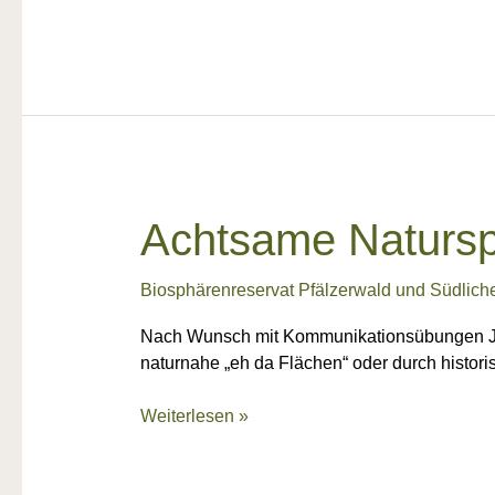
Achtsame
Achtsame Naturs
Naturspaziergänge
Biosphärenreservat Pfälzerwald und Südlich
Nach Wunsch mit Kommunikationsübungen Je na
naturnahe „eh da Flächen“ oder durch hist
Weiterlesen »