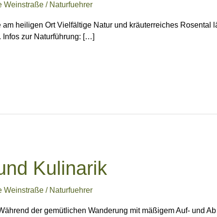
e Weinstraße
/
Naturfuehrer
 am heiligen Ort Vielfältige Natur und kräuterreiches Rosenta
 Infos zur Naturführung: […]
und Kulinarik
e Weinstraße
/
Naturfuehrer
Während der gemütlichen Wanderung mit mäßigem Auf- und Ab im