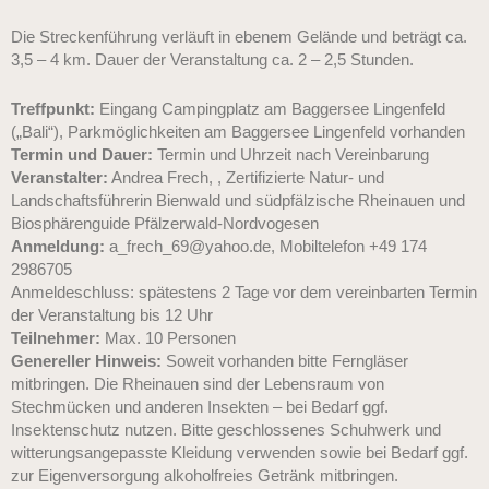
Die Streckenführung verläuft in ebenem Gelände und beträgt ca.
3,5 – 4 km. Dauer der Veranstaltung ca. 2 – 2,5 Stunden.
Treffpunkt:
Eingang Campingplatz am Baggersee Lingenfeld
(„Bali“), Parkmöglichkeiten am Baggersee Lingenfeld vorhanden
Termin und Dauer:
Termin und Uhrzeit nach Vereinbarung
Veranstalter:
Andrea Frech, , Zertifizierte Natur- und
Landschaftsführerin Bienwald und südpfälzische Rheinauen und
Biosphärenguide Pfälzerwald-Nordvogesen
Anmeldung:
a_frech_69@yahoo.de, Mobiltelefon +49 174
2986705
Anmeldeschluss: spätestens 2 Tage vor dem vereinbarten Termin
der Veranstaltung bis 12 Uhr
Teilnehmer:
Max. 10 Personen
Genereller Hinweis:
Soweit vorhanden bitte Ferngläser
mitbringen. Die Rheinauen sind der Lebensraum von
Stechmücken und anderen Insekten – bei Bedarf ggf.
Insektenschutz nutzen. Bitte geschlossenes Schuhwerk und
witterungsangepasste Kleidung verwenden sowie bei Bedarf ggf.
zur Eigenversorgung alkoholfreies Getränk mitbringen.