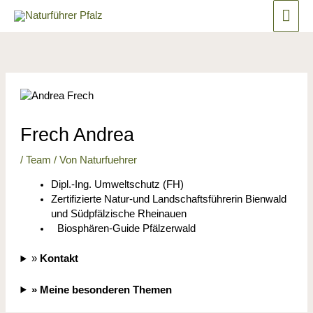
Zum
Hau
springen
Inhalt
springen
Frech Andrea
/
Team
/ Von
Naturfuehrer
Dipl.-Ing. Umweltschutz (FH)
Zertifizierte Natur-und Landschaftsführerin Bienwald
und Südpfälzische Rheinauen
Biosphären-Guide Pfälzerwald
»
Kontakt
» Meine besonderen Themen